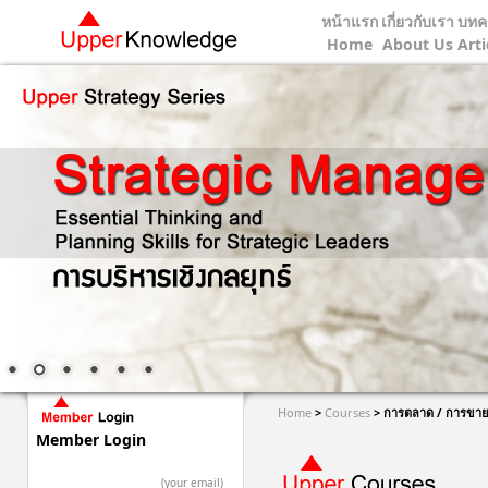
หน้าแรก
เกี่ยวกับเรา
บทค
Home
About Us
Arti
Home
>
Courses
>
การตลาด / การขาย
Member Login
(your email)