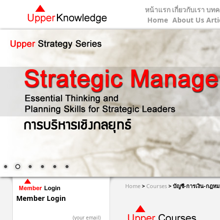
หน้าแรก
เกี่ยวกับเรา
บทค
Home
About Us
Arti
Home
>
Courses
>
บัญชี-การเงิน-กฎหม
Member Login
(your email)