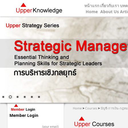
หน้าแรก
เกี่ยวกับเรา
บทค
Home
About Us
Arti
Home
>
Courses
>
บัญชี-การเงิน-กฎหม
Member Login
(your email)