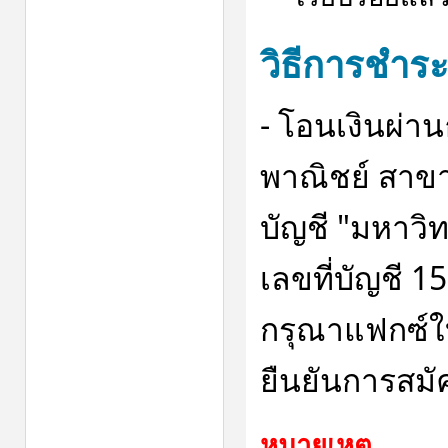
วิธีการชำระ
- โอนเงินผ่
พาณิชย์ สาขาย
บัญชี "มหาวิท
เลขที่บัญชี 
กรุณาแฟกซ์ใบ
ยืนยันการสมั
หมายเหตุ