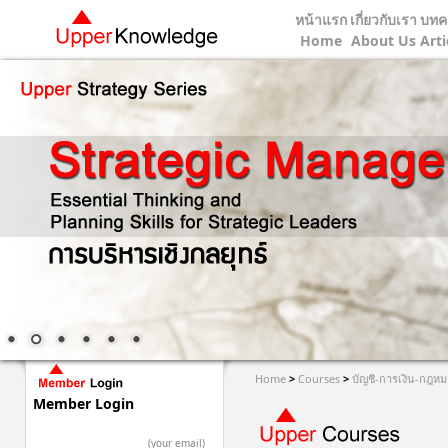
หน้าแรก
เกี่ยวกับเรา
บทค
Home
About Us
Arti
Home
>
Courses
>
บัญชี-การเงิน-กฎหม
Member Login
(your email)