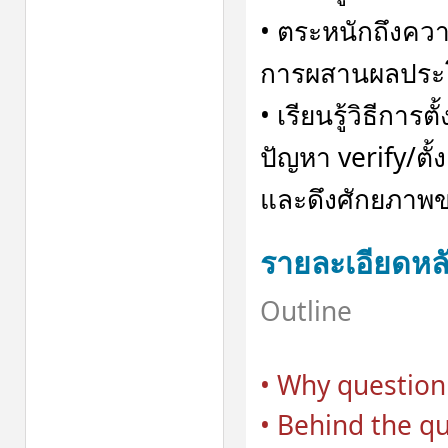
• ตระหนักถึงคว
การผสานผลประ
• เรียนรู้วิธีกา
ปัญหา verify/ตั
และดึงศักยภาพ
รายละเอียดหล
Outline
• Why questio
• Behind the q