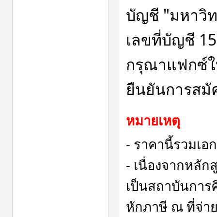
บัญชี "มหาวิท
เลขที่บัญชี 
กรุณาแฟกซ์ใบ
ยืนยันการสมั
หมายเหตุ
- ราคานี้รวมเอ
- เนื่องจากหลักส
เป็นสถาบันการศึ
หักภาษี ณ ที่จ