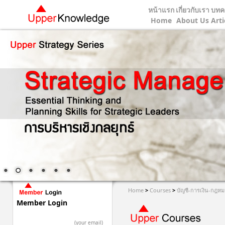
หน้าแรก
เกี่ยวกับเรา
บทค
Home
About Us
Arti
Home
>
Courses
>
บัญชี-การเงิน-กฎหม
Member Login
(your email)