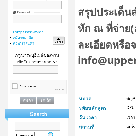
สรุปประเด็นส
หัก ณ ที่จ่
Forget Password?
สมัครสมาชิก
ละเอียดหรือจอ
ตระกร้าสินค้า
กรุณาระบุอีเมล์ของท่าน
info@uppe
เพื่อรับข่าวสารจากเรา
หมวด
บัญช
DPU 
รหัสหลักสูตร
วัน-เวลา
เวลา
สถานที่
ณ ห้