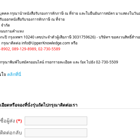
บุคคล กรุณานำหนังสือรับรองการหักภาษี ณ ที่จ่าย และใบยืนยันการสมัคร มาแสดงในวันอบรม
หรับออกหนังสือรับรองการหักภาษี ณ ที่จ่าย
ค จำกัด
 ถนนรามคำแหง
ิ กรุงเทพฯ 10240 เลขประจำตัวผู้เสียภาษี 3031759626) - บริษัทฯ ขอสงวนสิทธิ์สำรองที่นั
งสัย กรุณาติดต่อ info@UpperKnowledge.com หรือ
-8902, 089-129-8989, 02-730-5589
กรุณาพิมพ์ใบสมัครออนไลน์ กรอกรายละเอียด และ fax ไปยัง 02-730-5509
สนใจ
คลิกที่นี่
ยดหรือจองที่นั่งรุ่นถัดไปกรุณาติดต่อเรา
ชื่อผู้ส่ง
(*)
์ติดต่อกลับ