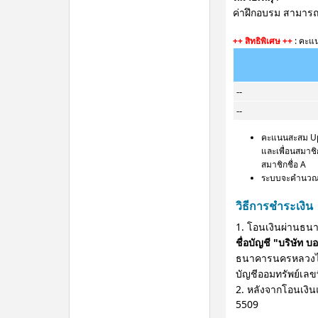
ค่าฝึกอบรม สามารถห
++ สิทธิพิเศษ ++
: คะแน
--
--
คะแนนสะสม Uppe
และเพื่อนสมาชิก
สมาชิกชื่อ A
ระบบจะคำนวณคะ
วิธีการชำระเงิน
1. โอนเงินผ่านธนา
ชื่อบัญชี "บริษัท บ
ธนาคารนครหลวงไ
บัญชีออมทรัพย์เลข
2. หลังจากโอนเงิน
5509