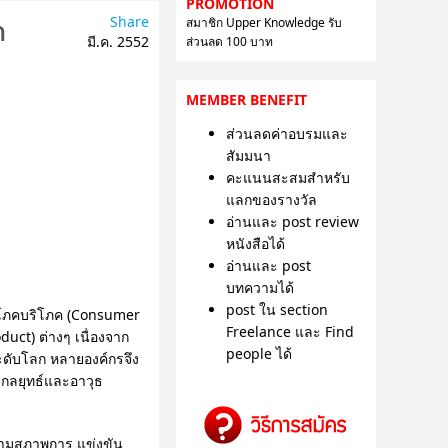
PROMOTION
Share
สมาชิก Upper Knowledge รับ
า
มี.ค. 2552
ส่วนลด 100 บาท
MEMBER BENEFIT
ส่วนลดค่าอบรมและ
สัมมนา
คะแนนสะสมสำหรับ
แลกของรางวัล
อ่านและ post review
หนังสือได้
อ่านและ post
บทความได้
post ใน section
อุปโภคบริโภค (Consumer
Freelance และ Find
uct) ต่างๆ เนื่องจาก
people ได้
ระดับโลก หลายองค์กรจึง
งกลยุทธ์และอาวุธ
้ตามสภาพการ แข่งขัน