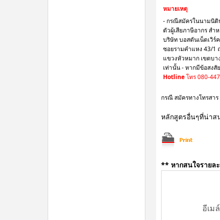
หมายเหตุ
- กรณีสมัครในนามนิติ
ตัวผู้เสียภาษีอากร สำ
บริษัท บอสตันเน็ตเวิร์
ซอยรามคำแหง 43/1
แขวงหัวหมาก เขตบางกะป
เท่านั้น - หากมีข้อส
Hotline
โทร 080-447
กรณี สมัครทางโทรสาร 
หลักสูตรอื่นๆที่น่า
** หากสนใจรายละเอี
อีเมล