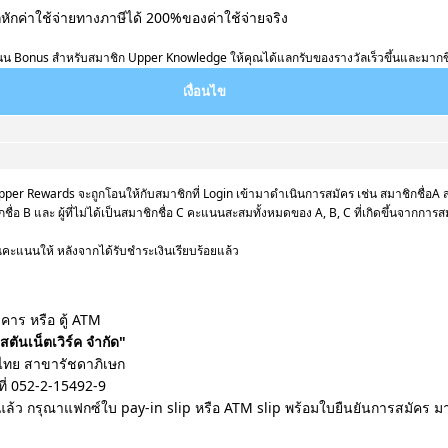
ักค่าใช้จ่ายทางภาษีได้ 200%ของค่าใช้จ่ายจริง
น Bonus สำหรับสมาชิก Upper Knowledge ให้คุณได้แลกรับของรางวัลเร็วขึ้นและมากขึ
เงื่อนไข
r Rewards จะถูกโอนให้กับสมาชิกที่ Login เข้ามาดำเนินการสมัคร เช่น สมาชิกชื่อA ส
ชื่อ B และ ผู้ที่ไม่ได้เป็นสมาชิกชื่อ C คะแนนสะสมทั้งหมดของ A, B, C ที่เกิดขึ้นจากการส
แนนให้ หลังจากได้รับชำระเงินเรียบร้อยแล้ว
คาร หรือ ตู้ ATM
อสตันเน็ตเวิร์ค จำกัด"
ทย สาขารัชดาภิเษก
ที่ 052-2-15492-9
แล้ว กรุณาแฟกซ์ใบ pay-in slip หรือ ATM slip พร้อมใบยืนยันการสมัคร มาท